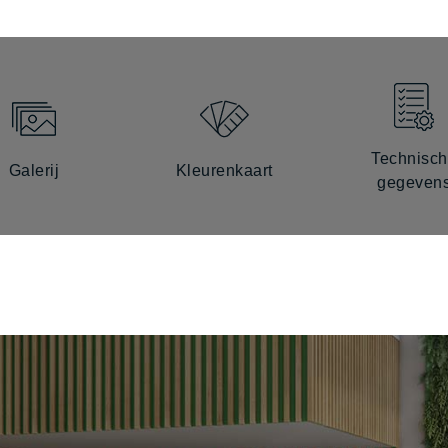
Technisc
Galerij
Kleurenkaart
gegeven