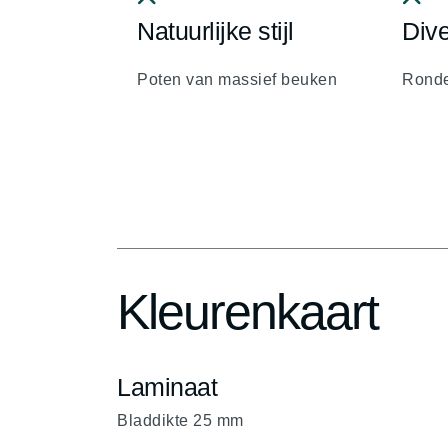
Natuurlijke stijl
Dive
fa
fa
fa-
fa-
Poten van massief beuken
Ronde
chevron-
chevr
up
up
Kleurenkaart
Laminaat
Bladdikte 25 mm