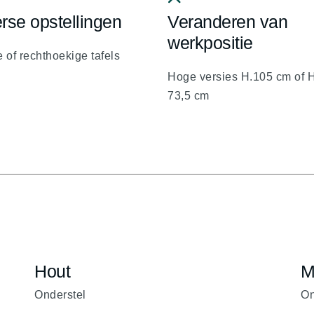
rse opstellingen
Veranderen van
fa
fa-
werkpositie
 of rechthoekige tafels
on-
chevron-
up
Hoge versies H.105 cm of H
73,5 cm
Hout
M
Onderstel
On