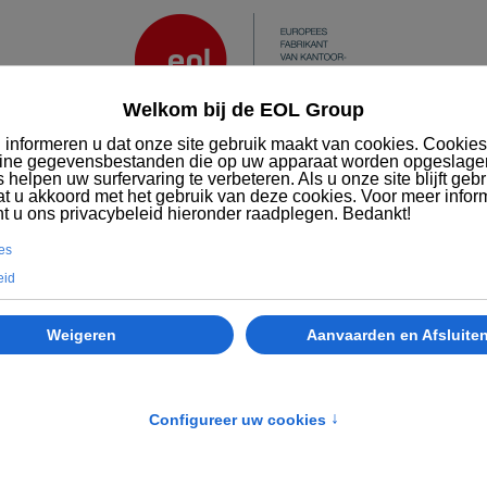
Diensten
MVO
Wie we zijn
EOL
Kantoormeubilair
Vergaderen
Evasion tafel