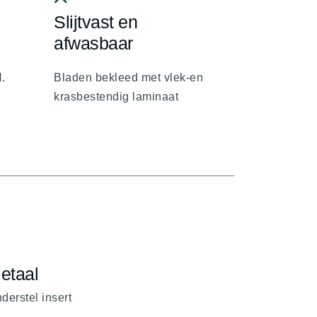
Slijtvast en
fa
fa-
afwasbaar
chevron-
.
up
Bladen bekleed met vlek-en
krasbestendig laminaat
etaal
derstel insert