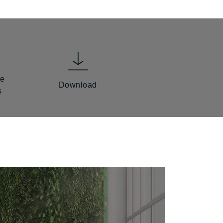
he
Download
s