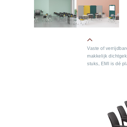
fa
Vaste of verrijdba
fa-
makkelijk dichtgek
chevron-
stuks, EMI is dé p
up