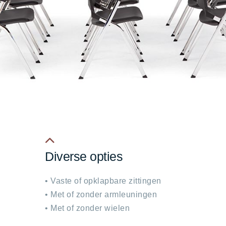
Diverse opties
fa
fa-
• Vaste of opklapbare zittingen
chevron-
• Met of zonder armleuningen
up
• Met of zonder wielen