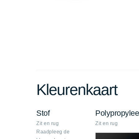
Kleurenkaart
Stof
Polypropyle
Zit en rug
Zit en rug
Raadpleeg de