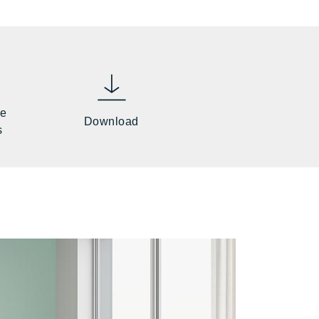
he
Download
s