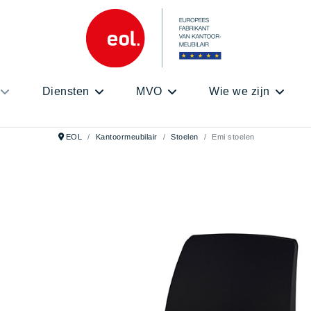
Diensten
MVO
Wie we zijn
EOL
Kantoormeubilair
Stoelen
Emi stoelen