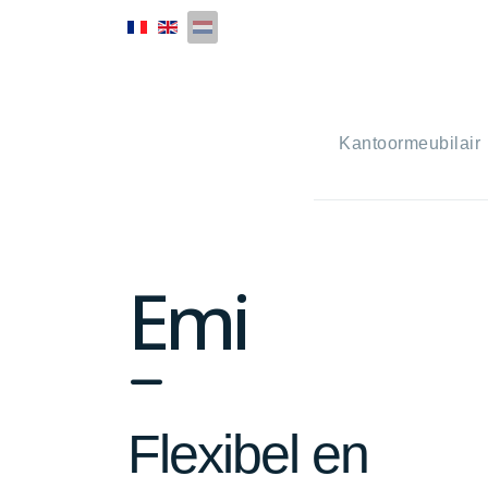
Kantoormeubilair
Emi
fa
fa-
Flexibel en
minus