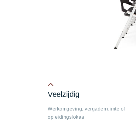
Veelzijdig
fa
fa-
Werkomgeving, vergaderruimte of
chevron-
opleidingslokaal
up