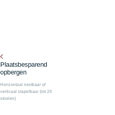
Plaatsbesparend
fa
fa-
opbergen
chevron-
left
Horizontaal nestbaar of
verticaal stapelbaar (tot 20
stoelen)