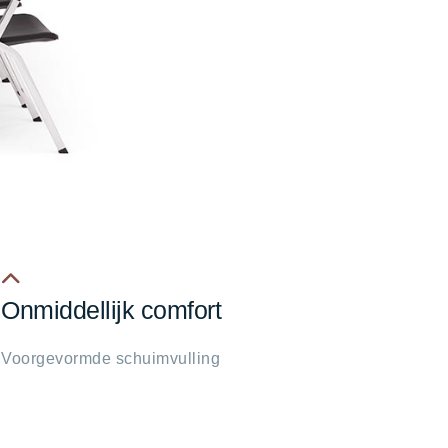
Onmiddellijk comfort
fa
fa-
Voorgevormde schuimvulling
chevron-
up