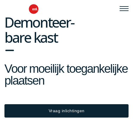
Demonteer-
bare kast
fa
fa-
Voor moeilijk toegankelijke
minus
plaatsen
Vraag inlichtingen