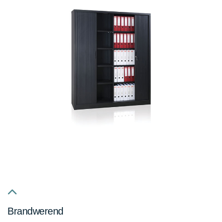
fa
Brandwerend
fa-