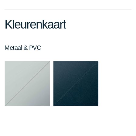
Kleurenkaart
Metaal & PVC
Lichtgrijs
Antraciet
SDSD
SCSC