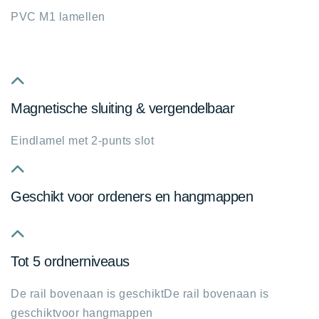
chevron-
PVC M1 lamellen
up
fa
Magnetische sluiting & vergendelbaar
fa-
chevron-
Eindlamel met 2-punts slot
up
fa
Geschikt voor ordeners en hangmappen
fa-
chevron-
up
fa
Tot 5 ordnerniveaus
fa-
chevron-
De rail bovenaan is geschiktDe rail bovenaan is
up
geschiktvoor hangmappen