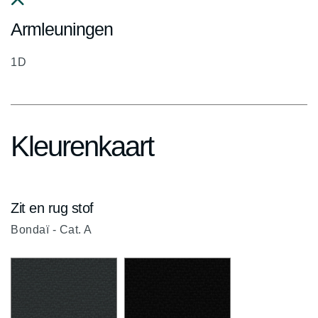
fa
Armleuningen
fa-
chevron-
1D
up
Kleurenkaart
Zit en rug stof
Bondaï - Cat. A