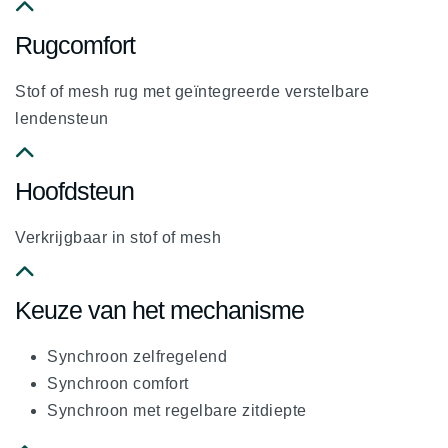
fa
Rugcomfort
fa-
chevron-
Stof of mesh rug met geïntegreerde verstelbare
up
lendensteun
fa
Hoofdsteun
fa-
chevron-
Verkrijgbaar in stof of mesh
up
fa
Keuze van het mechanisme
fa-
chevron-
Synchroon zelfregelend
up
Synchroon comfort
Synchroon met regelbare zitdiepte