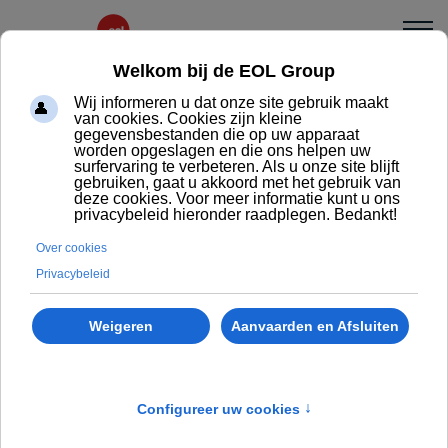
Paul
Een trendy en betaalbaar gamma
De PAUL-bureaustoel is ontworpen als een
instapoplossing die eenvoud en comfort combineert.
Het gamma voldoet aan alle essentiële verwachtingen
op de werkvloer dankzij de keuze van stof of mesh op
de rug en de mogelijkheid van een bijpassende
hoofdsteun. Dankzij de verschillende opties – 1D
armleuningen en de keuze uit drie mechanismes – past