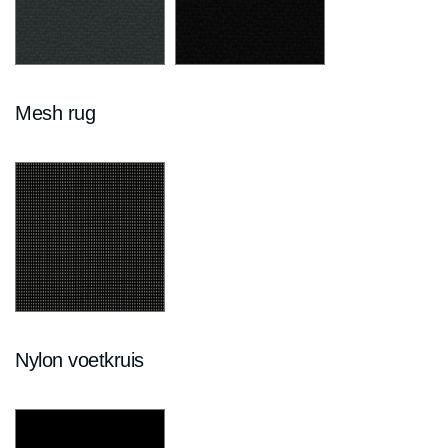
Mesh rug
Storm grijs
Zwart
KA
KE
Nylon voetkruis
Zwart
TI