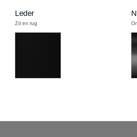
Leder
N
Zit en rug
On
Zwart
YB