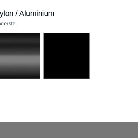
ylon / Aluminium
derstel
Chrome
Zwart
SQ
SV