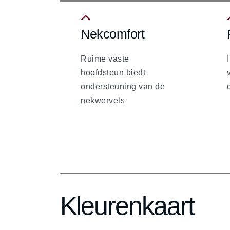
Nekcomfort
fa
f
fa-
f
Ruime vaste
chevron-
hoofdsteun biedt
up
ondersteuning van de
nekwervels
Kleurenkaart