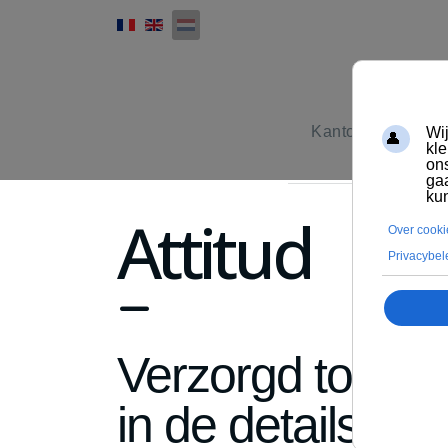
Kantoormeubilair
Attitud
fa
fa-
Verzorgd tot
minus
in de details