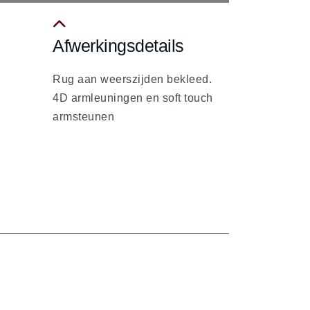
Afwerkingsdetails
fa
fa-
Rug aan weerszijden bekleed.
chevron-
4D armleuningen en soft touch
up
armsteunen