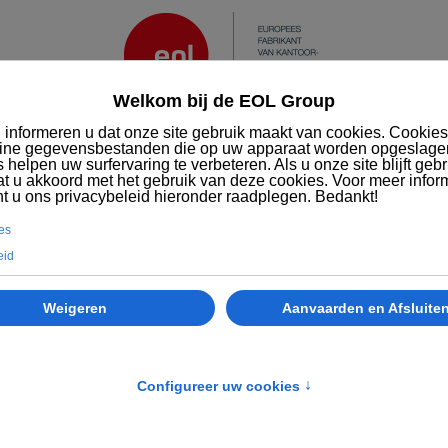
Diensten
MVO
Wie we zijn
EOL
Kantoormeubilair
Bureaustoelen
Attitud ergonomische stoel