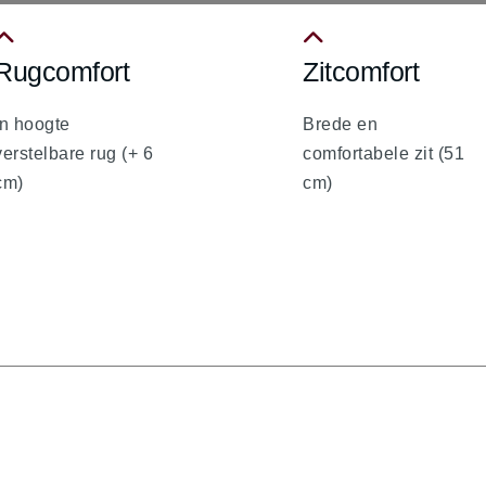
Rugcomfort
Zitcomfort
a
fa
a-
fa-
In hoogte
Brede en
chevron-
chevron-
verstelbare rug (+ 6
comfortabele zit (51
up
up
cm)
cm)