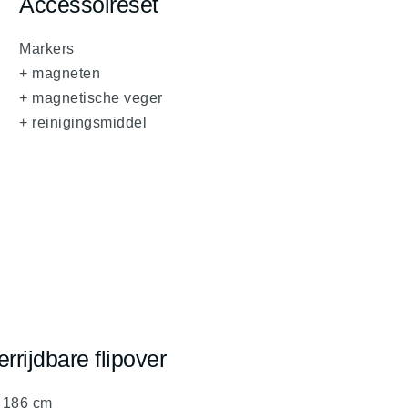
Accessoireset
fa
fa-
Markers
chevron-
+ magneten
up
+ magnetische veger
+ reinigingsmiddel
errijdbare flipover
 186 cm
evron-