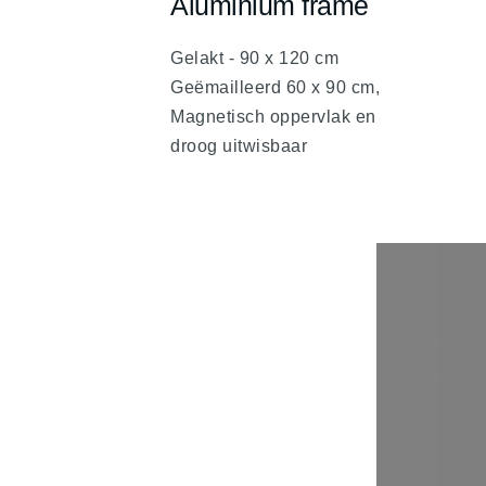
Aluminium frame
fa
fa-
Gelakt - 90 x 120 cm
chevron-
Geëmailleerd 60 x 90 cm,
up
Magnetisch oppervlak en
droog uitwisbaar