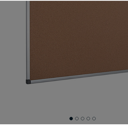
,
orden