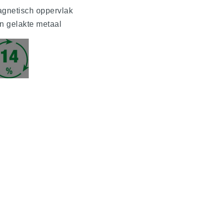
gnetisch oppervlak
t
n gelakte metaal