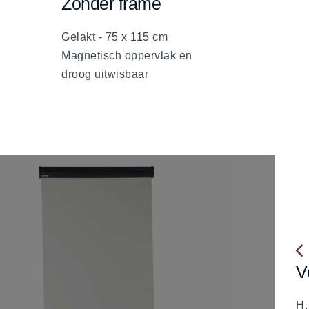
Zonder frame
fa
fa-
Gelakt - 75 x 115 cm
chevron-
Magnetisch oppervlak en
up
droog uitwisbaar
V
fa
fa-
H.
ch