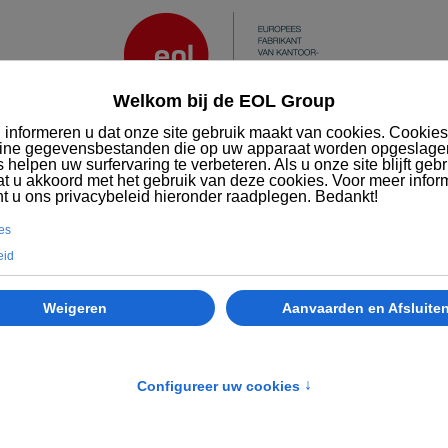
Diensten
MVO
Wie we zijn
EOL
Kantoormeubilair
Accessoires & elektrificatie
Deurplaten-vitrines