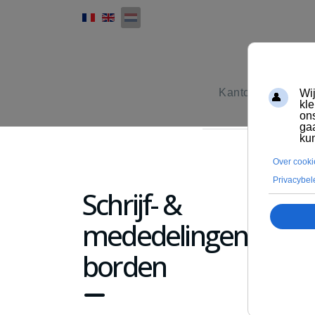
Kantoormeubilair
Schrijf- &
mededelingen-
borden
fa
fa-