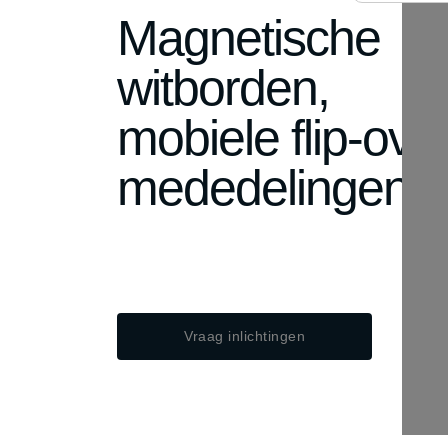
Magnetische
minus
witborden,
mobiele flip-over
mededelingenb
Vraag inlichtingen