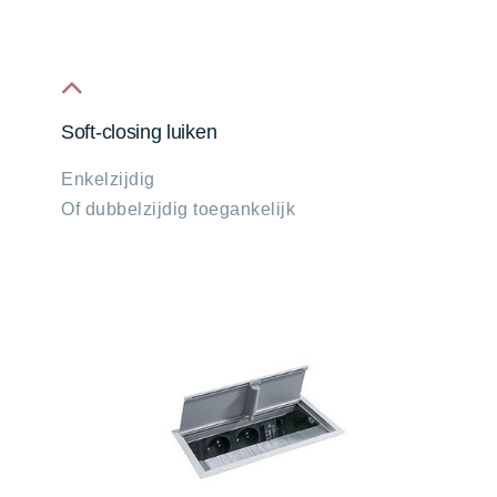
fa
Soft-closing luiken
fa-
Enkelzijdig
chevron-
Of dubbelzijdig toegankelijk
up