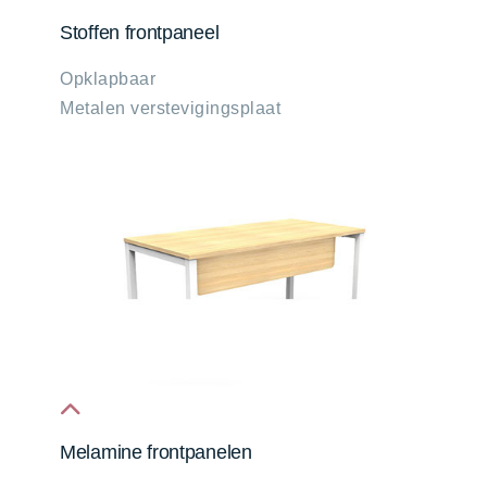
fa
Stoffen frontpaneel
fa-
Opklapbaar
chevron-
Metalen verstevigingsplaat
up
fa
Melamine frontpanelen
fa-