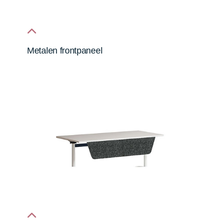
fa
Metalen frontpaneel
fa-
chevron-
up