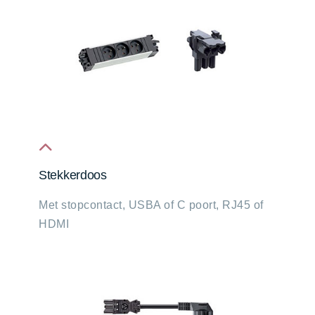
fa
Stekkerdoos
fa-
Met stopcontact, USBA of C poort, RJ45 of
chevron-
HDMI
up