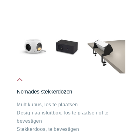
fa
Nomades stekkerdozen
fa-
Multikubus, los te plaatsen
chevron-
Design aansluitbox, los te plaatsen of te
up
bevestigen
Stekkerdoos, te bevestigen