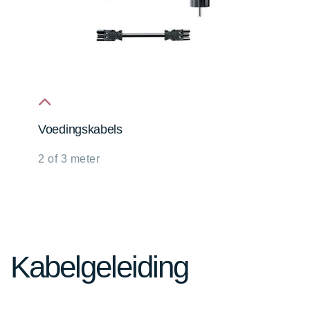
fa
Voedingskabels
fa-
2 of 3 meter
chevron-
up
Kabelgeleiding