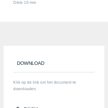
Dikte 19 mm
chevron-
up
DOWNLOAD
Klik op de link om het document te
downloaden.