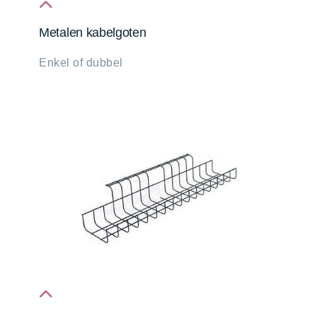
fa
Metalen kabelgoten
fa-
Enkel of dubbel
chevron-
up
fa