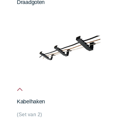
Draadgoten
fa-
chevron-
up
fa
Kabelhaken
fa-
(Set van 2)
chevron-
up