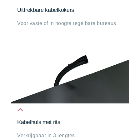
fa
Uittrekbare kabelkokers
fa-
Voor vaste of in hoogte regelbare bureaus
chevron-
up
fa
Kabelhuls met rits
fa-
Verkrijgbaar in 3 lengtes
chevron-