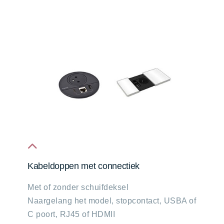
fa
Kabeldoppen met connectiek
fa-
Met of zonder schuifdeksel
chevron-
Naargelang het model, stopcontact, USBA of
up
C poort, RJ45 of HDMII