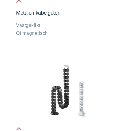
fa
Metalen kabelgoten
fa-
Vastgeklikt
chevron-
Of magnetisch
up