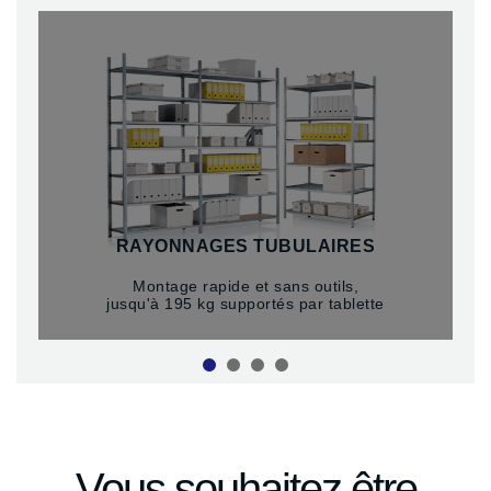
RAYONNAGES TUBULAIRES
Montage rapide et sans outils,
jusqu'à 195 kg supportés par tablette
Vous souhaitez être