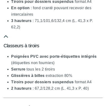
Tiroirs pour dossiers suspendus
format A4
En option
: fond cranté pouvant recevoir des
intercalaires
3 hauteurs
: 71,1/101,6/132,4 cm (L. 41,3 x P.
62,2)
fa
Classeurs à tiroirs
fa-
chevron-
Poignées PVC avec porte-étiquettes intégrés
up
(étiquettes non fournies)
Serrure
tous les 2 tiroirs
Glissières à billes
extraction 80%
Tiroirs pour dossiers suspendus
format A4
2 hauteurs
: 67,2/128,2 cm (L. 41,3 x P. 40)