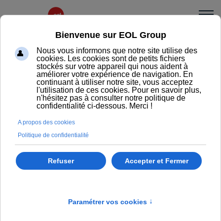
Classeurs
Classeurs dossiers suspendus & à
tiroirs
Demander un renseignement