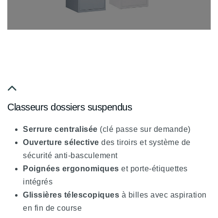
fa
Classeurs dossiers suspendus
fa-
chevron-
Serrure centralisée
(clé passe sur demande)
up
Ouverture sélective
des tiroirs et système de
sécurité anti-basculement
Poignées ergonomiques
et porte-étiquettes
intégrés
Glissières télescopiques
à billes avec aspiration
en fin de course