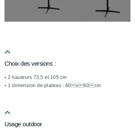
fa
Choix des versions :
fa-
chevron-
• 2 hauteurs 73,5 et 105 cm
up
• 1 dimension de plateau : 60x60cm
fa
Usage outdoor
fa-