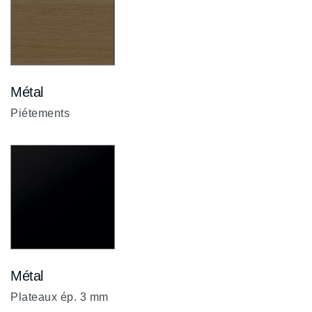
Métal
Piétements
Métal
Noir
ZP
Plateaux ép. 3 mm