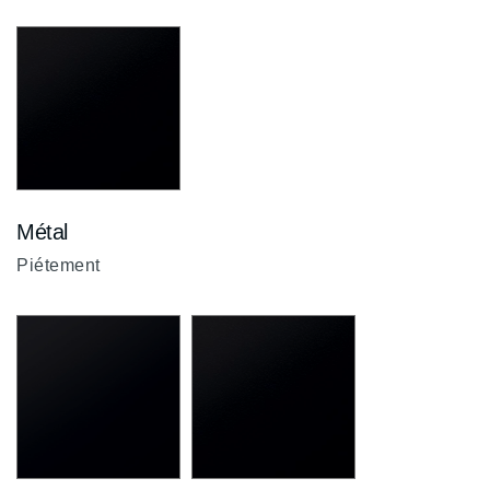
Métal
Noir
ZP
Piétement