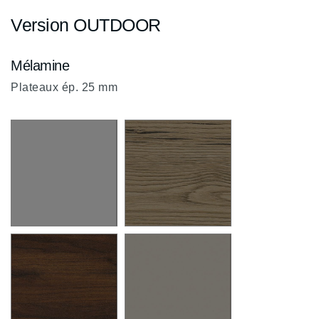
Version OUTDOOR
Mélamine
Plateaux ép. 25 mm
Blanc Neige
ChÃªne brunswick
MG
R3