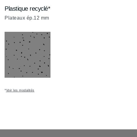
Plastique recyclé*
Noir
Noir
SG
ZP
Plateaux ép.12 mm
*
Voir les modalités
Blanc moucheté
OS