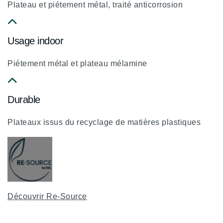
chevron-
Plateau et piétement métal, traité anticorrosion
up
fa
Usage indoor
fa-
chevron-
Piétement métal et plateau mélamine
up
fa
Durable
fa-
chevron-
Plateaux issus du recyclage de matières plastiques
up
Découvrir Re-Source